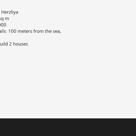
 Herzliya
 sq m
000
ails: 100 meters from the sea,
build 2 houses